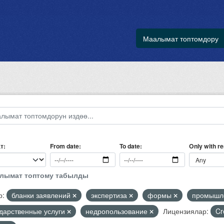
Маалымат топтомдору
т
Only with r
From date
To date
алымат топтому табылды
р:
бланки заявлений
экспертиза
формы
промышле
ударственные услуги
недропользование
Лицензиялар:
Cr