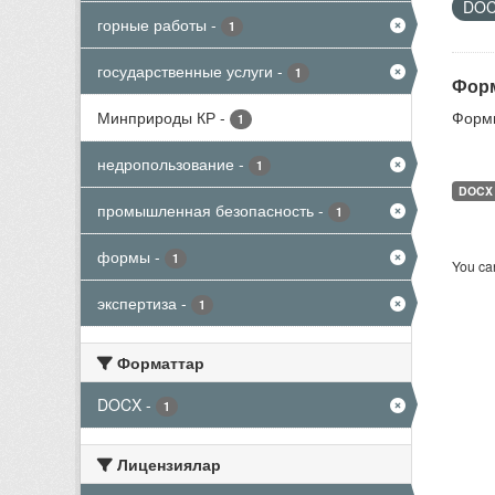
DO
горные работы
-
1
государственные услуги
-
1
Форм
Минприроды КР
-
Формы
1
недропользование
-
1
DOCX
промышленная безопасность
-
1
формы
-
1
You can
экспертиза
-
1
Форматтар
DOCX
-
1
Лицензиялар