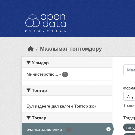
Skip to main content
Маалымат топтомдору
Уюмдар
Министерство...
-
1
Форма
Топтор
1 ма
Бул издөөгө дал келген Топтор жок
Тэгдер
Тэгде
гос
бланки заявлений
-
1