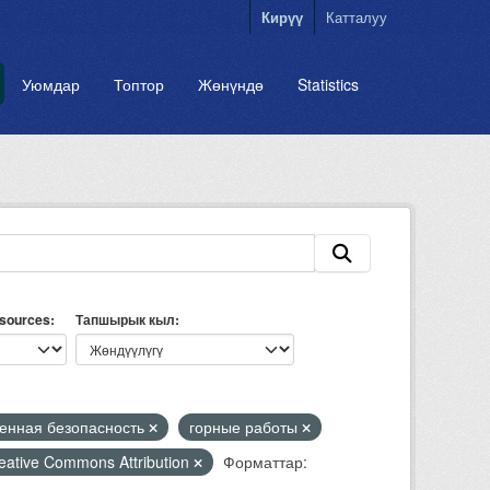
Кирүү
Катталуу
Уюмдар
Топтор
Жөнүндө
Statistics
esources
Тапшырык кыл
нная безопасность
горные работы
eative Commons Attribution
Форматтар: