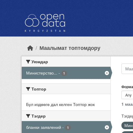
Skip to main content
Маалымат топтомдору
Уюмдар
Министерство...
-
1
Форма
Топтор
1 ма
Бул издөөгө дал келген Топтор жок
Тэгдер
Тэгде
Мин
бланки заявлений
-
1