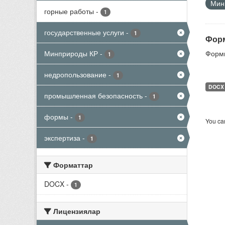
Мини
горные работы
-
1
государственные услуги
-
1
Форм
Минприроды КР
-
Формы
1
недропользование
-
1
DOCX
промышленная безопасность
-
1
формы
-
1
You can
экспертиза
-
1
Форматтар
DOCX
-
1
Лицензиялар