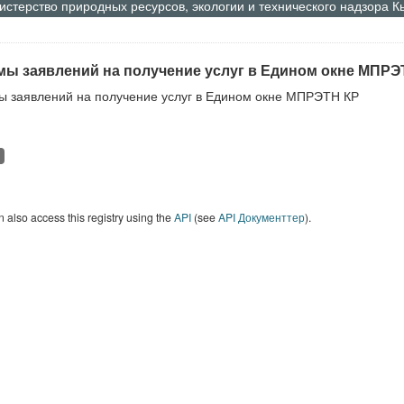
стерство природных ресурсов, экологии и технического надзора 
ы заявлений на получение услуг в Едином окне МПРЭ
 заявлений на получение услуг в Едином окне МПРЭТН КР
 also access this registry using the
API
(see
API Документтер
).