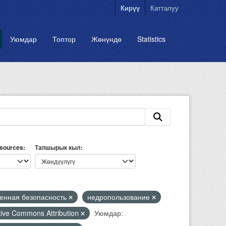
Кирүү
Катталуу
Уюмдар
Топтор
Жөнүндө
Statistics
esources
Тапшырык кыл
нная безопасность
недропользование
tive Commons Attribution
Уюмдар: