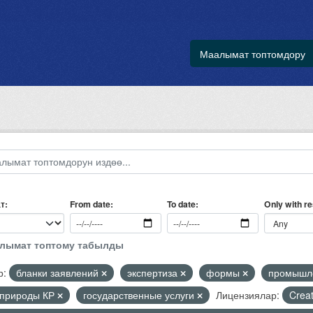
Маалымат топтомдору
т
Only with r
From date
To date
алымат топтому табылды
р:
бланки заявлений
экспертиза
формы
промышле
природы КР
государственные услуги
Лицензиялар:
Crea