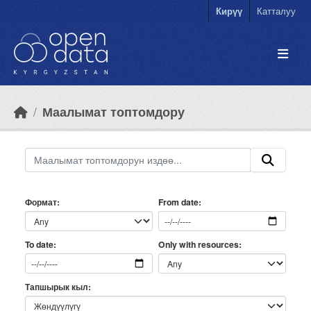
Skip to main content
Кирүү
Катталуу
Маалымат топтомдору
Формат
From date
Only with resources
To date
Тапшырык кыл