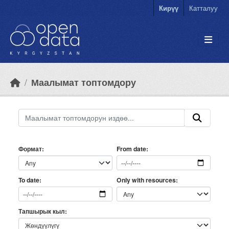
Skip to main content
Кирүү
Катталуу
Маалымат топтомдору
Формат
From date
Only with resources
To date
Тапшырык кыл