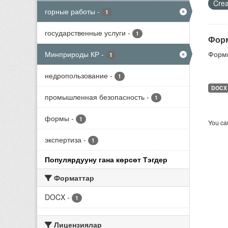
Crea
горные работы
-
1
государственные услуги
-
1
Форм
Минприроды КР
-
Формы
1
недропользование
-
1
DOCX
промышленная безопасность
-
1
формы
-
1
You can
экспертиза
-
1
Популярдууну гана көрсөт Тэгдер
Форматтар
DOCX
-
1
Лицензиялар