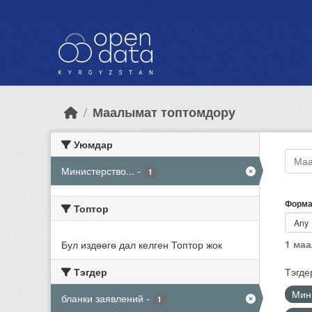
Skip to main content
Маалымат топтомдору
Уюмдар
Министерство...
-
1
Форма
Топтор
1 ма
Бул издөөгө дал келген Топтор жок
Тэгдер
Тэгде
Мини
бланки заявлений
-
1