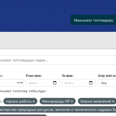
Маалымат топтомдору
т
Only with r
From date
To date
алымат топтому табылды
р:
горные работы
Минприроды КР
бланки заявлений
стерство природных ресурсов, экологии и технического надзора 