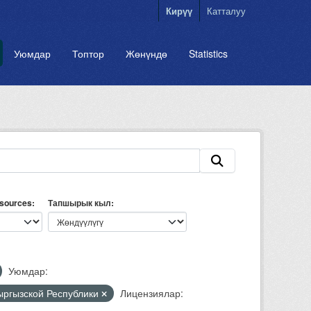
Кирүү
Катталуу
Уюмдар
Топтор
Жөнүндө
Statistics
esources
Тапшырык кыл
Уюмдар:
Кыргызской Республики
Лицензиялар: