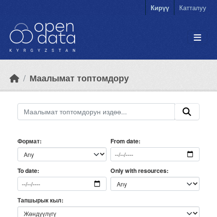
Skip to main content
Кирүү
Катталуу
Маалымат топтомдору
Формат
From date
Only with resources
To date
Тапшырык кыл