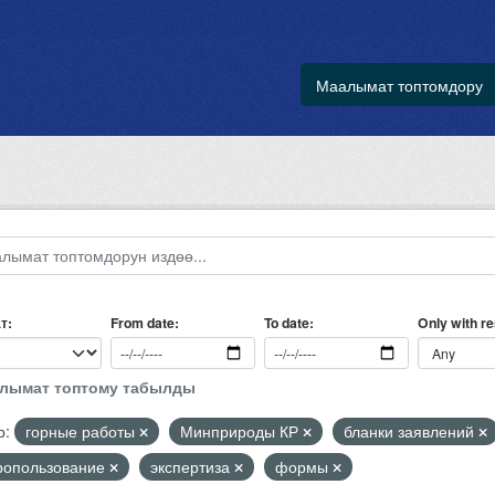
Маалымат топтомдору
т
Only with r
From date
To date
алымат топтому табылды
р:
горные работы
Минприроды КР
бланки заявлений
ропользование
экспертиза
формы