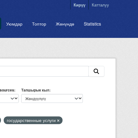
Кирүү
Катталуу
Уюмдар
Топтор
Жөнүндө
Statistics
esources
Тапшырык кыл
государственные услуги