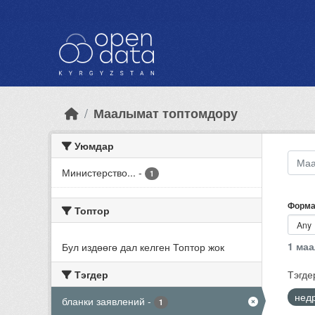
Skip to main content
Маалымат топтомдору
Уюмдар
Министерство...
-
1
Форма
Топтор
1 ма
Бул издөөгө дал келген Топтор жок
Тэгдер
Тэгде
нед
бланки заявлений
-
1