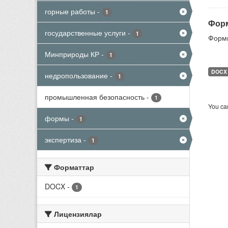
горные работы
-
1
Форм
государственные услуги
-
1
Формы
Минприроды КР
-
1
DOCX
недропользование
-
1
промышленная безопасность
-
1
You can
формы
-
1
экспертиза
-
1
Форматтар
DOCX
-
1
Лицензиялар