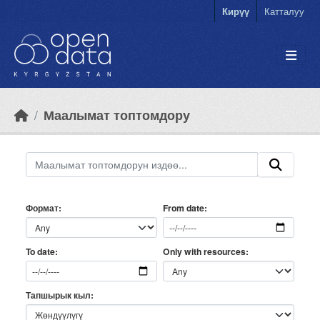
Skip to main content
Кирүү
Катталуу
Маалымат топтомдору
Формат
From date
Only with resources
To date
Тапшырык кыл