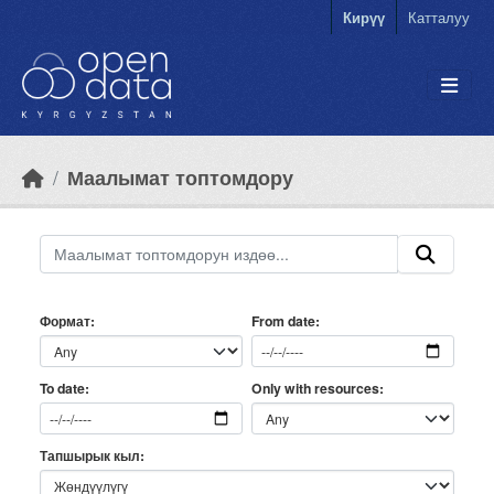
Skip to main content
Кирүү
Катталуу
Маалымат топтомдору
Формат
From date
Only with resources
To date
Тапшырык кыл