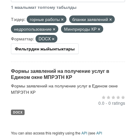
1 маалымат топтому табылды
Тэгдер:
горные работы
бланки заявлений
недропользование
Минприроды КР
Форматтар:
DOCX
Фильтрдин жыйынтыктары
Формы заявлений на получение услуг в
Едином окне МПРЭТН КР
Формы заявлений на получение услуг в Едином окне
МПРЭТН КР
0.0 - 0 ratings
DOCX
You can also access this registry using the
API
(see
API