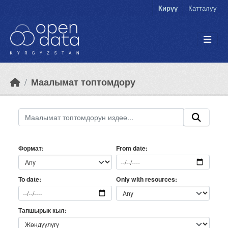
Skip to main content
Кирүү
Катталуу
Маалымат топтомдору
Формат
From date
Only with resources
To date
Тапшырык кыл