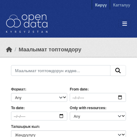
Skip to main content
Кирүү
Катталуу
Маалымат топтомдору
Формат
From date
Only with resources
To date
Тапшырык кыл