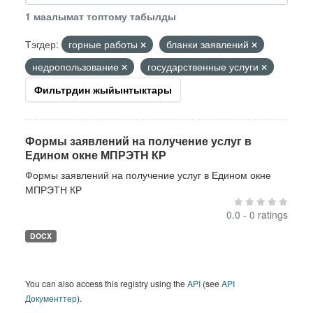
1 маалымат топтому табылды
Тэгдер:
горные работы
бланки заявлений
недропользование
государственные услуги
Фильтрдин жыйынтыктары
Формы заявлений на получение услуг в
Едином окне МПРЭТН КР
Формы заявлений на получение услуг в Едином окне
МПРЭТН КР
0.0 - 0 ratings
DOCX
You can also access this registry using the
API
(see
API
Документтер
).