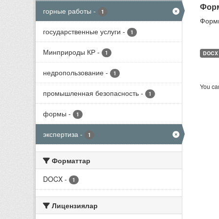
Форм
горные работы
-
1
Формы
государственные услуги
-
1
Минприроды КР
-
1
DOCX
недропользование
-
1
You can
промышленная безопасность
-
1
формы
-
1
экспертиза
-
1
Форматтар
DOCX
-
1
Лицензиялар