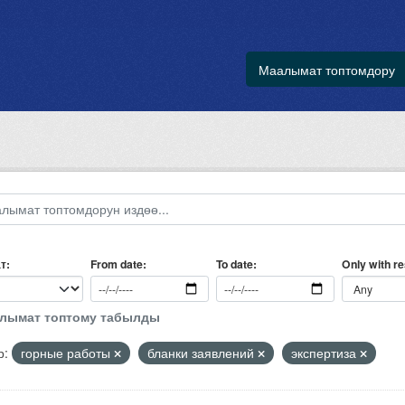
Маалымат топтомдору
т
Only with r
From date
To date
алымат топтому табылды
р:
горные работы
бланки заявлений
экспертиза