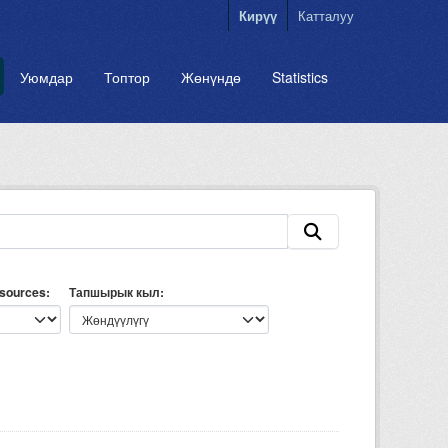
Кирүү
Катталуу
Уюмдар
Топтор
Жөнүндө
Statistics
esources
Тапшырык кыл