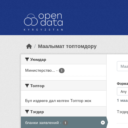
Skip to main content
Маалымат топтомдору
Уюмдар
Министерство...
-
1
Форма
Топтор
1 ма
Бул издөөгө дал келген Топтор жок
Тэгдер
Тэгде
бланки заявлений
-
1