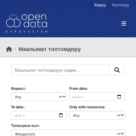
Skip to main content
Кирүү
Катталуу
Маалымат топтомдору
Формат
From date
Only with resources
To date
Тапшырык кыл