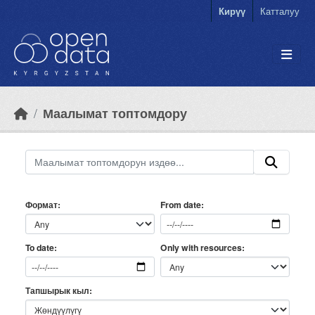
Skip to main content
Кирүү
Катталуу
Маалымат топтомдору
Формат
From date
Only with resources
To date
Тапшырык кыл