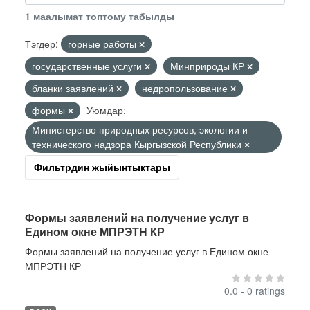
1 маалымат топтому табылды
Тэгдер:
горные работы
государственные услуги
Минприроды КР
бланки заявлений
недропользование
формы
Уюмдар:
Министерство природных ресурсов, экологии и
технического надзора Кыргызской Республики
Фильтрдин жыйынтыктары
Формы заявлений на получение услуг в
Едином окне МПРЭТН КР
Формы заявлений на получение услуг в Едином окне
МПРЭТН КР
0.0 - 0 ratings