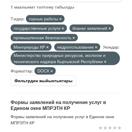
1 маалымат топтому табылды
Тэгдер:
горные работы
государственные услуги
бланки заявлений
промышленная безопасность
Минприроды КР
недропользование
Уюмдар:
Министерство природных ресурсов, экологии и
технического надзора Кыргызской Республики
Форматтар:
DOCX
Фильтрдин жыйынтыктары
Формы заявлений на получение услуг в
Едином окне МПРЭТН КР
Формы заявлений на получение услуг в Едином окне
МПРЭТН КР