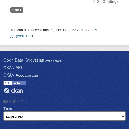
0.0 - 0 ratings
DOCX
You can also access this registry using the
API
(see
API
Документтер
).
Open Data Kyrgyzstan жөнүндө
CKAN API
CKAN Ассоциация
2,613,118
Тил