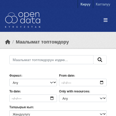
Skip to main content
Кирүү
Катталуу
Маалымат топтомдору
Формат
From date
Only with resources
To date
Тапшырык кыл