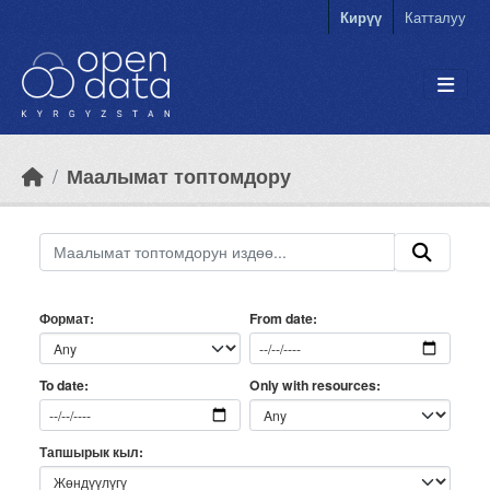
Skip to main content
Кирүү
Катталуу
Маалымат топтомдору
Формат
From date
Only with resources
To date
Тапшырык кыл