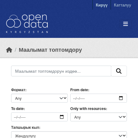
Skip to main content
Кирүү
Катталуу
Маалымат топтомдору
Формат
From date
Only with resources
To date
Тапшырык кыл