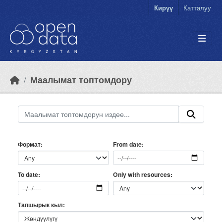
Skip to main content
Кирүү
Катталуу
Маалымат топтомдору
Формат
From date
Only with resources
To date
Тапшырык кыл