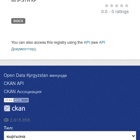
МПРЭТН КР
0.0 - 0 ratings
DOCX
You can also access this registry using the
API
(see
API
Документтер
).
Open Data Kyrgyzstan жөнүндө
CKAN API
CKAN Ассоциация
2,615,858
Тил