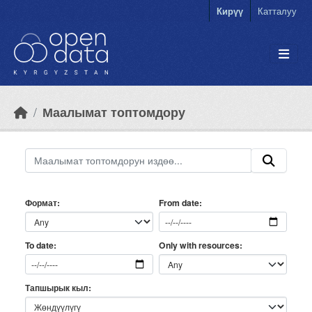
Skip to main content
Кирүү
Катталуу
Маалымат топтомдору
Формат
From date
Only with resources
To date
Тапшырык кыл