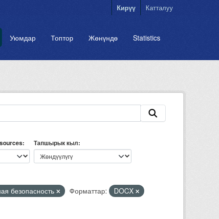
Кирүү
Катталуу
Уюмдар
Топтор
Жөнүндө
Statistics
esources
Тапшырык кыл
ая безопасность
Форматтар:
DOCX