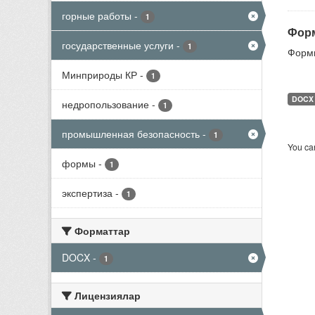
горные работы
-
1
Форм
государственные услуги
-
1
Формы
Минприроды КР
-
1
DOCX
недропользование
-
1
промышленная безопасность
-
1
You can
формы
-
1
экспертиза
-
1
Форматтар
DOCX
-
1
Лицензиялар