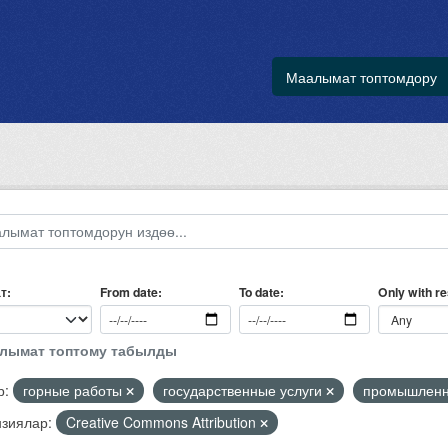
Маалымат топтомдору
т
Only with r
From date
To date
алымат топтому табылды
р:
горные работы
государственные услуги
промышленн
зиялар:
Creative Commons Attribution