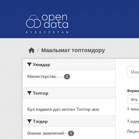
Skip to main content
Маалымат топтомдору
Уюмдар
Министерство...
-
1
Форма
Топтор
1 ма
Бул издөөгө дал келген Топтор жок
Тэгдер
Тэгде
Лицен
бланки заявлений
-
1