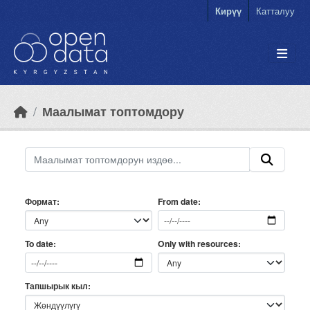
Skip to main content
Кирүү
Катталуу
Маалымат топтомдору
Формат
From date
Only with resources
To date
Тапшырык кыл