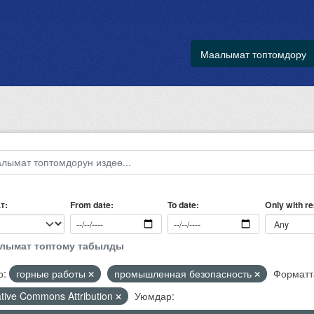
Маалымат топтомдору
т
Only with r
From date
To date
алымат топтому табылды
р:
горные работы
промышленная безопасность
Форматт
tive Commons Attribution
Уюмдар: