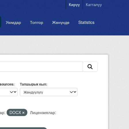
Кирүү
Катталуу
Уюмдар
Топтор
Жөнүндө
Statistics
esources
Тапшырык кыл
ар:
DOCX
Лицензиялар: