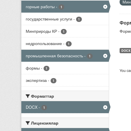
Мини
горные работы
-
1
государственные услуги
-
1
Форм
Минприроды КР
-
Формы
1
недропользование
-
1
DOCX
промышленная безопасность
-
1
формы
-
1
You can
экспертиза
-
1
Форматтар
DOCX
-
1
Лицензиялар