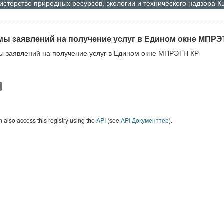
стерство природных ресурсов, экологии и технического надзора 
ы заявлений на получение услуг в Едином окне МПРЭ
 заявлений на получение услуг в Едином окне МПРЭТН КР
 also access this registry using the
API
(see
API Документтер
).