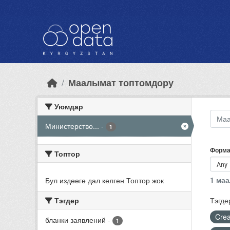
Skip to main content
Маалымат топтомдору
Уюмдар
Министерство...
-
1
Форма
Топтор
1 ма
Бул издөөгө дал келген Топтор жок
Тэгдер
Тэгде
Crea
бланки заявлений
-
1