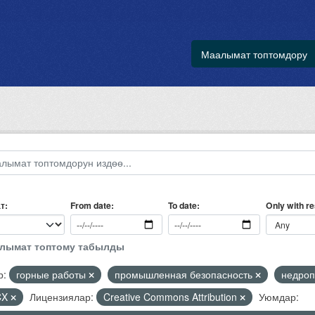
Маалымат топтомдору
т
Only with r
From date
To date
алымат топтому табылды
р:
горные работы
промышленная безопасность
недроп
CX
Лицензиялар:
Creative Commons Attribution
Уюмдар: