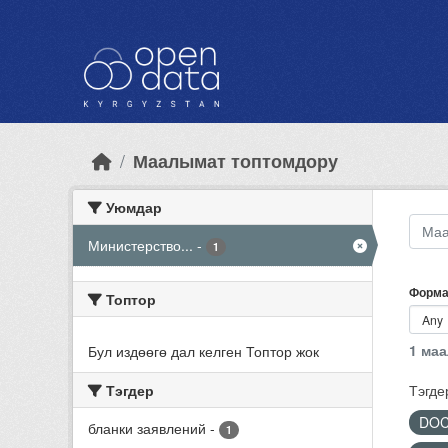
Skip to main content
Маалымат топтомдору
Уюмдар
Министерство...
-
1
Форма
Топтор
1 ма
Бул издөөгө дал келген Топтор жок
Тэгдер
Тэгде
DO
бланки заявлений
-
1