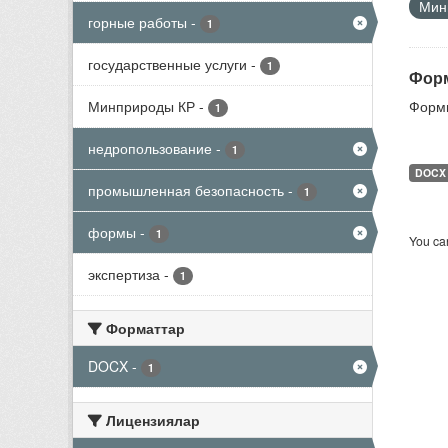
Мини
горные работы
-
1
государственные услуги
-
1
Форм
Минприроды КР
-
Формы
1
недропользование
-
1
DOCX
промышленная безопасность
-
1
формы
-
1
You can
экспертиза
-
1
Форматтар
DOCX
-
1
Лицензиялар