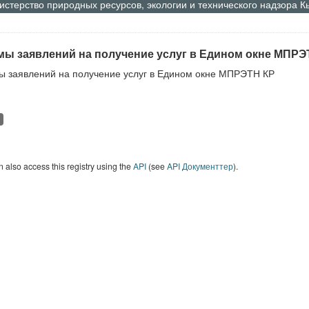
стерство природных ресурсов, экологии и технического надзора 
ы заявлений на получение услуг в Едином окне МПРЭ
 заявлений на получение услуг в Едином окне МПРЭТН КР
 also access this registry using the
API
(see
API Документтер
).