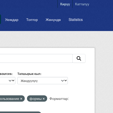
Кирүү
Катталуу
Уюмдар
Топтор
Жөнүндө
Statistics
esources
Тапшырык кыл
ользование
формы
Форматтар: