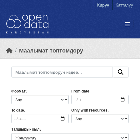
Skip to main content
Кирүү
Катталуу
Маалымат топтомдору
Формат
From date
Only with resources
To date
Тапшырык кыл