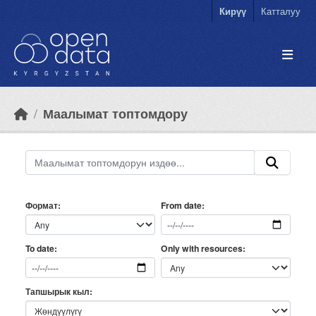
Skip to main content
Кирүү
Катталуу
Маалымат топтомдору
Формат
From date
Only with resources
To date
Тапшырык кыл