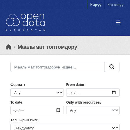
Skip to main content
Кирүү
Катталуу
Маалымат топтомдору
Формат
From date
Only with resources
To date
Тапшырык кыл