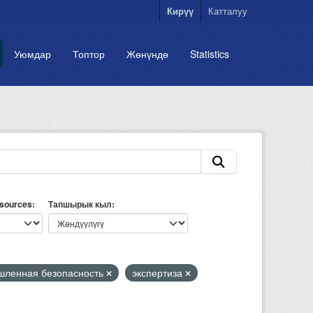
Кирүү
Катталуу
Уюмдар
Топтор
Жөнүндө
Statistics
esources
Тапшырык кыл
ленная безопасность
экспертиза