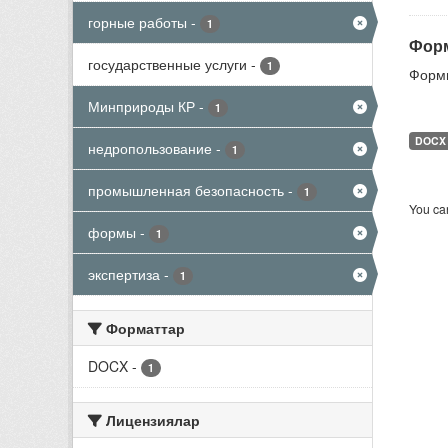
горные работы
-
1
Форм
государственные услуги
-
1
Формы
Минприроды КР
-
1
DOCX
недропользование
-
1
промышленная безопасность
-
1
You can
формы
-
1
экспертиза
-
1
Форматтар
DOCX
-
1
Лицензиялар