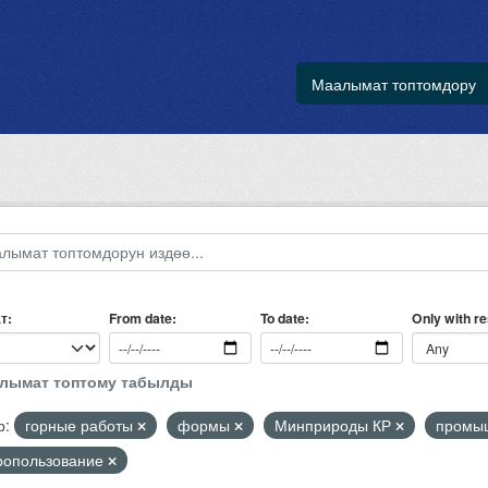
Маалымат топтомдору
т
Only with r
From date
To date
алымат топтому табылды
р:
горные работы
формы
Минприроды КР
промыш
ропользование