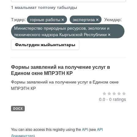
1 маалымат топтому табылды
Тэгдер:
горные работы
экспертиза
Уюмдар:
Министерство природных ресурсов, экологии и
технического надзора Кыргызской Республики
Фильтрдин жыйынтыктары
Формы заявлений на получение услуг в
Едином окне МПРЭТН КР
Формы заявлений на получение услуг в Едином окне
МПРЭТН КР
0.0 - 0 ratings
DOCX
You can also access this registry using the
API
(see
API
Документтер
).