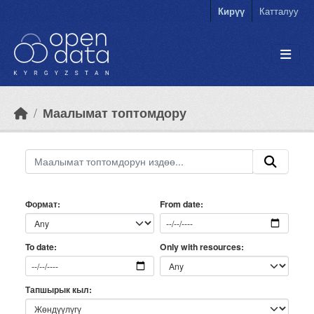
Skip to main content
Кирүү
Катталуу
Маалымат топтомдору
Формат
From date
Only with resources
To date
Тапшырык кыл