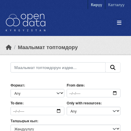
Skip to main content
Кирүү
Катталуу
Маалымат топтомдору
Формат
From date
Only with resources
To date
Тапшырык кыл