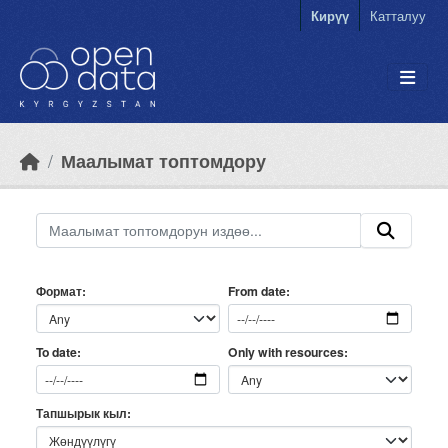
Skip to main content
Кирүү
Катталуу
Маалымат топтомдору
Формат
From date
Only with resources
To date
Тапшырык кыл