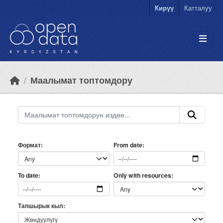
Skip to main content
Кирүү
Катталуу
Маалымат топтомдору
Формат
From date
Only with resources
To date
Тапшырык кыл