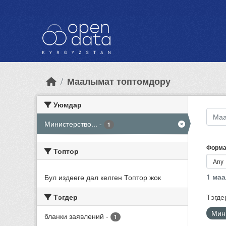
Skip to main content
Маалымат топтомдору
Уюмдар
Министерство...
-
1
Форма
Топтор
1 ма
Бул издөөгө дал келген Топтор жок
Тэгдер
Тэгде
Мини
бланки заявлений
-
1