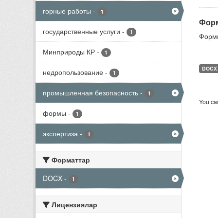
горные работы
-
1
Форм
государственные услуги
-
1
Формы
Минприроды КР
-
1
DOCX
недропользование
-
1
промышленная безопасность
-
1
You can
формы
-
1
экспертиза
-
1
Форматтар
DOCX
-
1
Лицензиялар