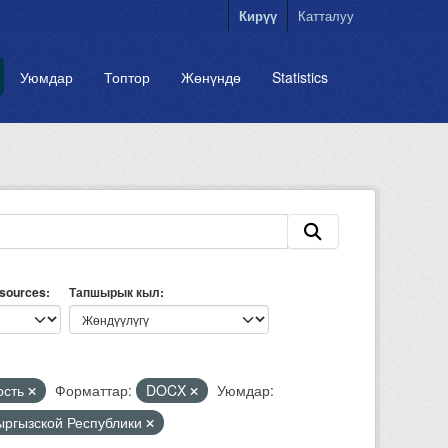
Кирүү
Катталуу
Уюмдар
Топтор
Жөнүндө
Statistics
esources
Тапшырык кыл
ость
Форматтар:
DOCX
Уюмдар:
Кыргызской Республики