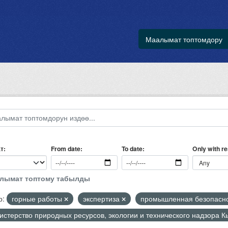
Маалымат топтомдору
т
Only with r
From date
To date
алымат топтому табылды
р:
горные работы
экспертиза
промышленная безопасн
стерство природных ресурсов, экологии и технического надзора 