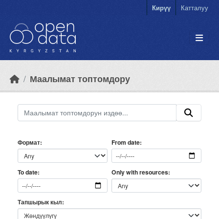
Skip to main content
Кирүү
Катталуу
Маалымат топтомдору
Формат
From date
Only with resources
To date
Тапшырык кыл