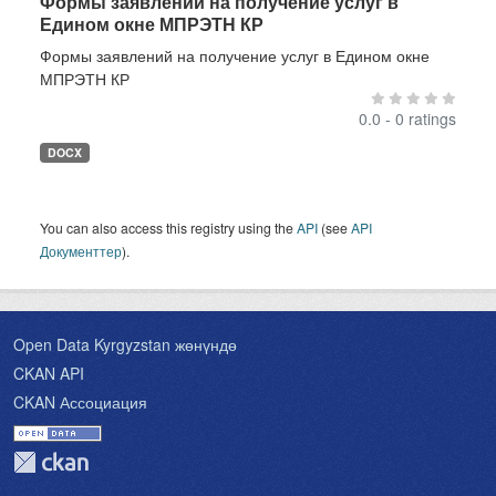
Формы заявлений на получение услуг в
Едином окне МПРЭТН КР
Формы заявлений на получение услуг в Едином окне
МПРЭТН КР
0.0 - 0 ratings
DOCX
You can also access this registry using the
API
(see
API
Документтер
).
Open Data Kyrgyzstan жөнүндө
CKAN API
CKAN Ассоциация