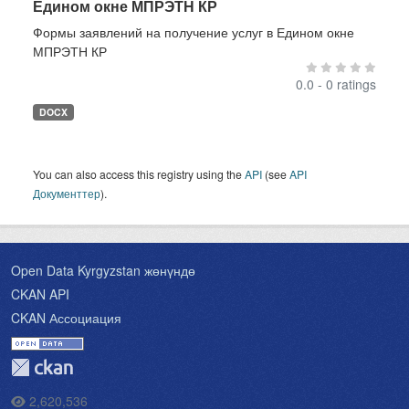
Едином окне МПРЭТН КР
Формы заявлений на получение услуг в Едином окне
МПРЭТН КР
0.0 - 0 ratings
DOCX
You can also access this registry using the
API
(see
API
Документтер
).
Open Data Kyrgyzstan жөнүндө
CKAN API
CKAN Ассоциация
2,620,536