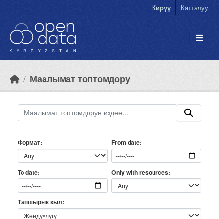
Skip to main content
Кирүү
Катталуу
Маалымат топтомдору
Формат
From date
Only with resources
To date
Тапшырык кыл