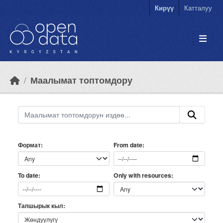
Skip to main content
Кирүү
Катталуу
Маалымат топтомдору
Формат
From date
Only with resources
To date
Тапшырык кыл