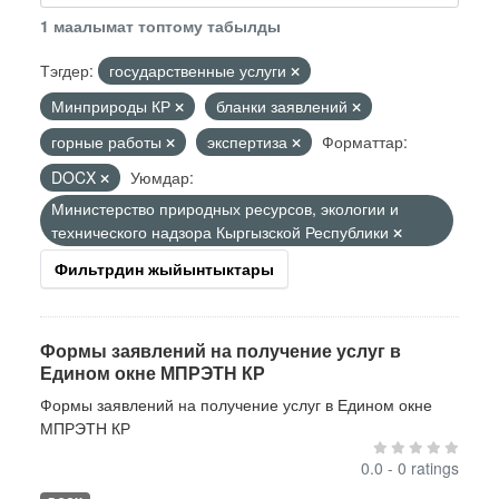
1 маалымат топтому табылды
Тэгдер:
государственные услуги
Минприроды КР
бланки заявлений
горные работы
экспертиза
Форматтар:
DOCX
Уюмдар:
Министерство природных ресурсов, экологии и
технического надзора Кыргызской Республики
Фильтрдин жыйынтыктары
Формы заявлений на получение услуг в
Едином окне МПРЭТН КР
Формы заявлений на получение услуг в Едином окне
МПРЭТН КР
0.0 - 0 ratings