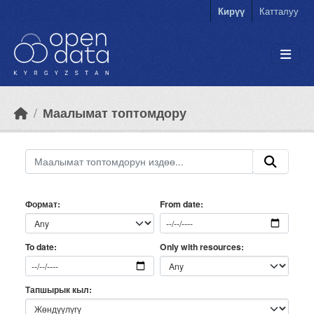
Skip to main content
Кирүү
Катталуу
Маалымат топтомдору
Формат
From date
Only with resources
To date
Тапшырык кыл