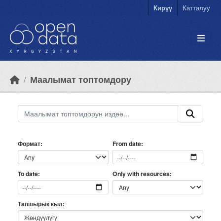
Skip to main content
Кирүү
Катталуу
Маалымат топтомдору
Формат
From date
Only with resources
To date
Тапшырык кыл