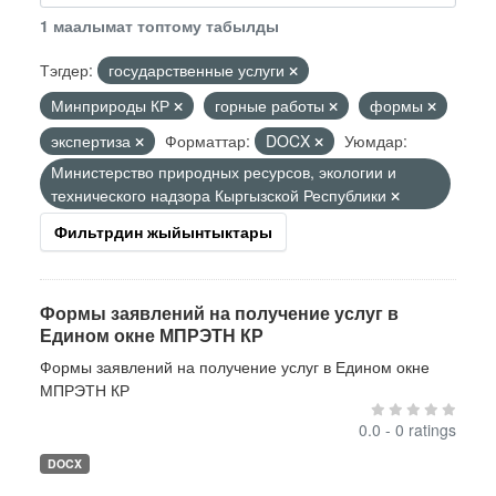
1 маалымат топтому табылды
Тэгдер:
государственные услуги
Минприроды КР
горные работы
формы
экспертиза
Форматтар:
DOCX
Уюмдар:
Министерство природных ресурсов, экологии и
технического надзора Кыргызской Республики
Фильтрдин жыйынтыктары
Формы заявлений на получение услуг в
Едином окне МПРЭТН КР
Формы заявлений на получение услуг в Едином окне
МПРЭТН КР
0.0 - 0 ratings
DOCX