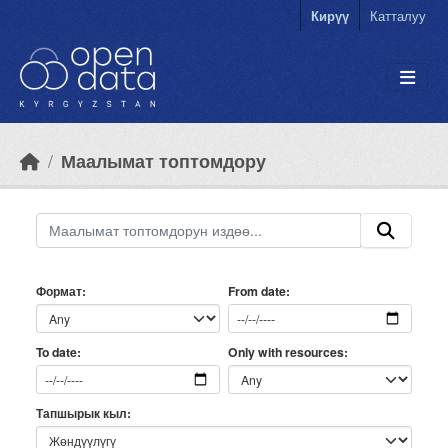
Skip to main content
Кирүү
Катталуу
Маалымат топтомдору
Формат
From date
Only with resources
To date
Тапшырык кыл