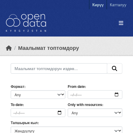
Skip to main content
Кирүү
Катталуу
Маалымат топтомдору
Формат
From date
Only with resources
To date
Тапшырык кыл