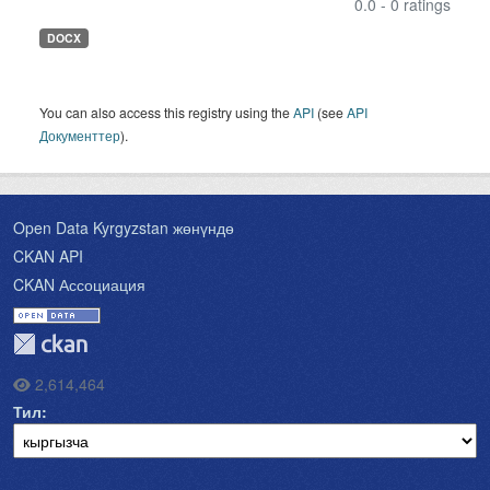
0.0 - 0 ratings
DOCX
You can also access this registry using the
API
(see
API
Документтер
).
Open Data Kyrgyzstan жөнүндө
CKAN API
CKAN Ассоциация
2,614,464
Тил