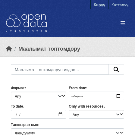
Skip to main content
Кирүү
Катталуу
Маалымат топтомдору
Формат
From date
Only with resources
To date
Тапшырык кыл