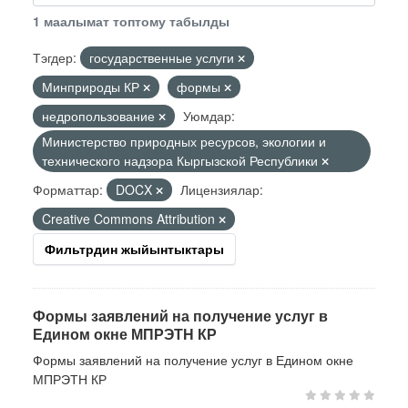
1 маалымат топтому табылды
Тэгдер:
государственные услуги
Минприроды КР
формы
недропользование
Уюмдар:
Министерство природных ресурсов, экологии и
технического надзора Кыргызской Республики
Форматтар:
DOCX
Лицензиялар:
Creative Commons Attribution
Фильтрдин жыйынтыктары
Формы заявлений на получение услуг в
Едином окне МПРЭТН КР
Формы заявлений на получение услуг в Едином окне
МПРЭТН КР