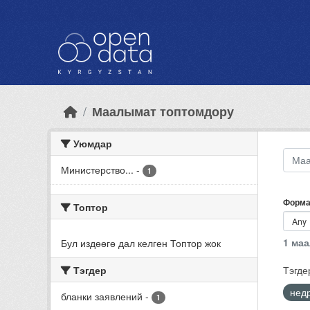
Skip to main content
Маалымат топтомдору
Уюмдар
Министерство...
-
1
Форма
Топтор
1 ма
Бул издөөгө дал келген Топтор жок
Тэгдер
Тэгде
нед
бланки заявлений
-
1