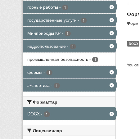
горные работы
-
1
Форм
государственные услуги
-
1
Формы
Минприроды КР
-
1
DOCX
недропользование
-
1
промышленная безопасность
-
1
You can
формы
-
1
экспертиза
-
1
Форматтар
DOCX
-
1
Лицензиялар