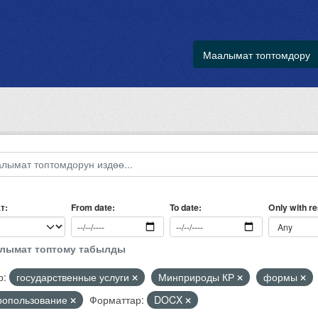
Маалымат топтомдору
т
Only with r
From date
To date
алымат топтому табылды
р:
государственные услуги
Минприроды КР
формы
ропользование
Форматтар:
DOCX