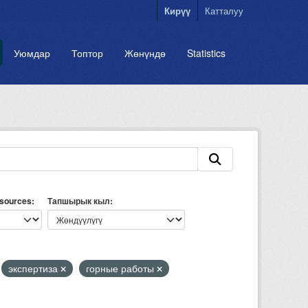
Кирүү
Катталуу
Уюмдар
Топтор
Жөнүндө
Statistics
esources
Тапшырык кыл
экспертиза
горные работы