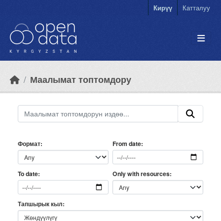
Skip to main content
Кирүү
Катталуу
Маалымат топтомдору
Формат
From date
Only with resources
To date
Тапшырык кыл