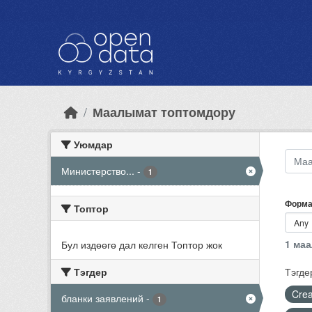
Skip to main content
Маалымат топтомдору
Уюмдар
Министерство...
-
1
Форма
Топтор
1 ма
Бул издөөгө дал келген Топтор жок
Тэгдер
Тэгде
Crea
бланки заявлений
-
1