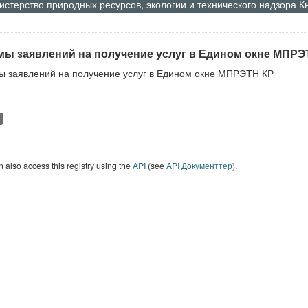
стерство природных ресурсов, экологии и технического надзора 
ы заявлений на получение услуг в Едином окне МПРЭ
 заявлений на получение услуг в Едином окне МПРЭТН КР
 also access this registry using the
API
(see
API Документтер
).