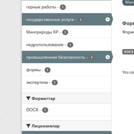
Мини
горные работы
-
1
государственные услуги
-
1
Форм
Минприроды КР
-
Формы
1
недропользование
-
1
DOCX
промышленная безопасность
-
1
формы
-
1
You can
экспертиза
-
1
Форматтар
DOCX
-
1
Лицензиялар