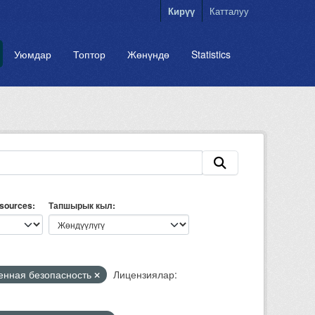
Кирүү
Катталуу
Уюмдар
Топтор
Жөнүндө
Statistics
esources
Тапшырык кыл
нная безопасность
Лицензиялар: