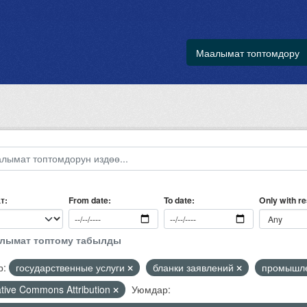
Маалымат топтомдору
т
Only with r
From date
To date
алымат топтому табылды
р:
государственные услуги
бланки заявлений
промышле
tive Commons Attribution
Уюмдар: