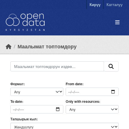
Skip to main content
Кирүү
Катталуу
Маалымат топтомдору
Формат
From date
Only with resources
To date
Тапшырык кыл