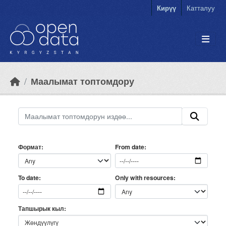
Skip to main content
Кирүү
Катталуу
Маалымат топтомдору
Формат
From date
Only with resources
To date
Тапшырык кыл