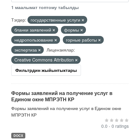
1 маалымат топтому табылды
Тэгдер:
государственные услуги
бланки заявлений
формы
недропользование
горные работы
экспертиза
Лицензиялар:
Creative Commons Attribution
Фильтрдин жыйынтыктары
Формы заявлений на получение услуг в
Едином окне МПРЭТН КР
Формы заявлений на получение услуг в Едином окне
МПРЭТН КР
0.0 - 0 ratings
DOCX