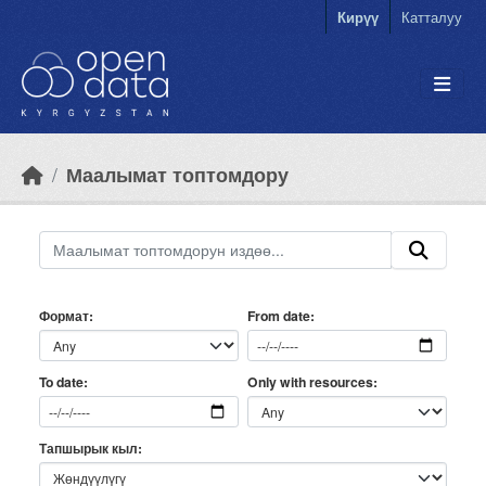
Skip to main content
Кирүү
Катталуу
Маалымат топтомдору
Формат
From date
Only with resources
To date
Тапшырык кыл