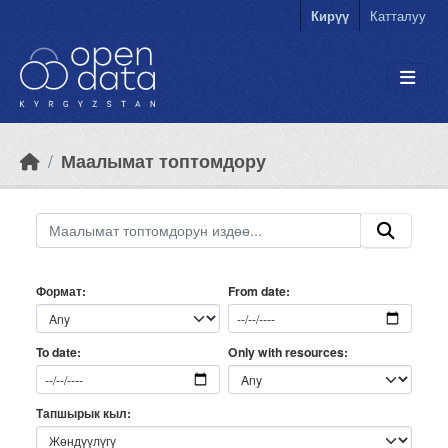
Skip to main content
Кирүү
Катталуу
Маалымат топтомдору
Формат
From date
Only with resources
To date
Тапшырык кыл