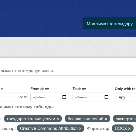
Маалымат топтомдору
т
Only with r
From date
To date
алымат топтому табылды
р:
государственные услуги
бланки заявлений
эксперти
зиялар:
Creative Commons Attribution
Форматтар:
DOCX