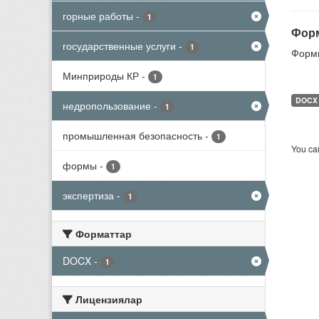
горные работы
-
1
Форм
государственные услуги
-
1
Формы
Минприроды КР
-
1
DOCX
недропользование
-
1
промышленная безопасность
-
1
You can
формы
-
1
экспертиза
-
1
Форматтар
DOCX
-
1
Лицензиялар