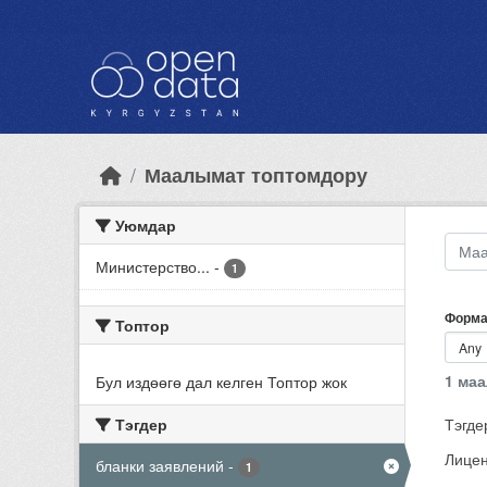
Skip to main content
Маалымат топтомдору
Уюмдар
Министерство...
-
1
Форма
Топтор
1 ма
Бул издөөгө дал келген Топтор жок
Тэгдер
Тэгде
Лицен
бланки заявлений
-
1