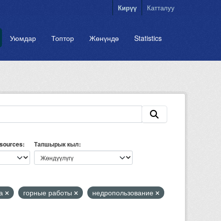
Кирүү
Катталуу
Уюмдар
Топтор
Жөнүндө
Statistics
esources
Тапшырык кыл
за
горные работы
недропользование