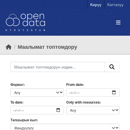
Skip to main content
Кирүү
Катталуу
Маалымат топтомдору
Формат
From date
Only with resources
To date
Тапшырык кыл