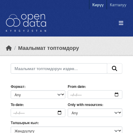
Skip to main content
Кирүү
Катталуу
Маалымат топтомдору
Формат
From date
Only with resources
To date
Тапшырык кыл